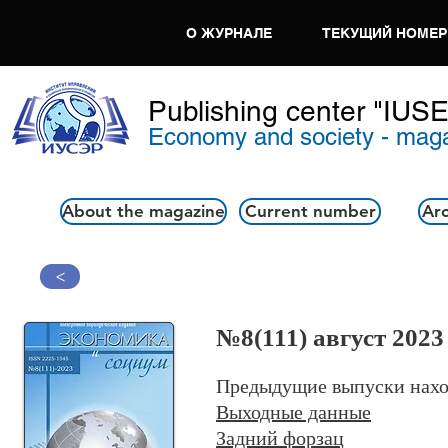
О ЖУРНАЛЕ
ТЕКУЩИЙ НОМЕР
Publishing center "IUS
Economy and society - mag
About the magazine
Current number
Arc
>
№8
(111) август 2023
Предыдущие выпуски нахо
Выходные данные
Задний форзац