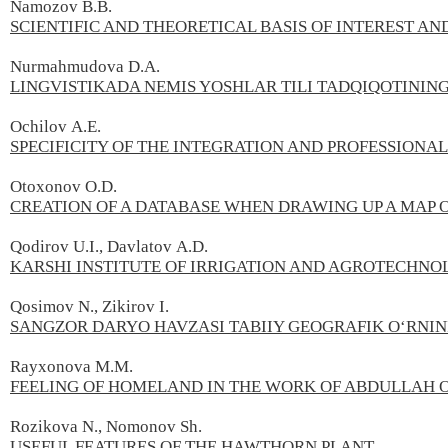
Namozov B.B.
SCIENTIFIC AND THEORETICAL BASIS OF INTEREST A
Nurmahmudova D.A.
LINGVISTIKADA NEMIS YOSHLAR TILI TADQIQOTININ
Ochilov А.Е.
SPECIFICITY OF THE INTEGRATION AND PROFESSIONA
Otoxonov O.D.
CREATION OF A DATABASE WHEN DRAWING UP A MAP O
Qodirov
U.I.,
Davlatov
A.D.
KARSHI INSTITUTE OF IRRIGATION AND AGROTECHN
Qosimov N., Zikirov I.
SANGZOR DARYO HAVZASI TABIIY GEOGRAFIK O‘RNIN
Rayxonova M.M.
FEELING OF HOMELAND IN THE WORK OF ABDULLAH 
Rozikova N., Nomonov Sh.
USEFUL FEATURES OF THE HAWTHORN PLANT