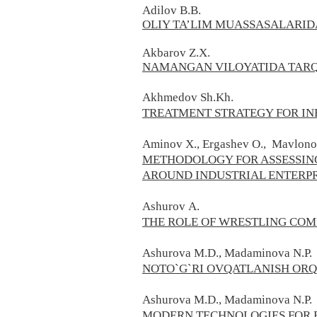
Adilov B.B.
ОLIY TA’LIM MUASSASALARI
Akbarov Z.X.
NAMANGAN VILOYATIDA TARQ
Akhmedov Sh.Kh.
TREATMENT STRATEGY FOR IN
Aminov X., Ergashev O., Mavlono
METHODOLOGY FOR ASSESSING
AROUND INDUSTRIAL ENTERPR
Ashurov А.
THE ROLE OF WRESTLING COMP
Ashurova M.D., Madaminova N.P.
NOTO`G`RI OVQATLANISH OR
Ashurova
M.D.,
Madaminova
N.P.
MODERN TECHNOLOGIES FOR E