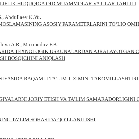
LIFLIK HUQUQIGA OID MUAMMOLAR VA ULAR TAHLILI
., Abdullaev K.Yu.
 MOSLAMASINING ASOSIY PARAMETRLARINI TO‘LIQ OMI
idova A.R., Maxmudov F.B.
RIDA TEXNOLOGIK USKUNALARDAN AJRALAYOTGAN C
ISH BOSQICHINI ANIQLASH
SIYASIDA RAQAMLI TA’LIM TIZIMINI TAKOMILLASHTIRI
YALARNI JORIY ETISH VA TA’LIM SAMARADORLIGINI O
NG TA’LIM SOHASIDA QO’LLANILISHI