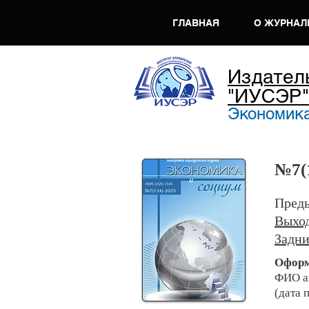
ГЛАВНАЯ
О ЖУРНАЛ
Издател
"ИУСЭР"
Экономика
№7
(
Преды
Выхо
Задни
Оформ
ФИО а
(дата 