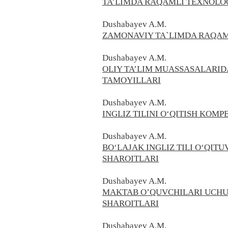
TA’LIMDA RAQAMLI TEXNOLO
Dushabayev A.M.
ZAMONAVIY TA`LIMDA RAQAM
Dushabayev A.M.
OLIY TA’LIM MUASSASALARID
TAMOYILLARI
Dushabayev A.M.
INGLIZ TILINI O‘QITISH KO
Dushabayev A.M.
BO‘LAJAK INGLIZ TILI O‘QI
SHAROITLARI
Dushabayev A.M.
MAKTAB O’QUVCHILARI UCHU
SHAROITLARI
Dushabayev A.M.