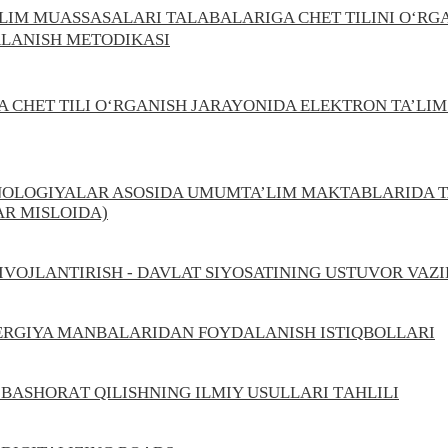
’LIM MUASSASALARI TALABALARIGA CHET TILINI O‘RG
LANISH METODIKASI
A CHET TILI O‘RGANISH JARAYONIDA ELEKTRON TA’LI
OLOGIYALAR ASOSIDA UMUMTA’LIM MAKTABLARIDA TA
AR MISLOIDA)
IVOJLANTIRISH - DAVLAT SIYOSATINING USTUVOR VAZ
ERGIYA MANBALARIDAN FOYDALANISH ISTIQBOLLARI
АSHORАT QILISHNING ILMIY USULLАRI TАHLILI