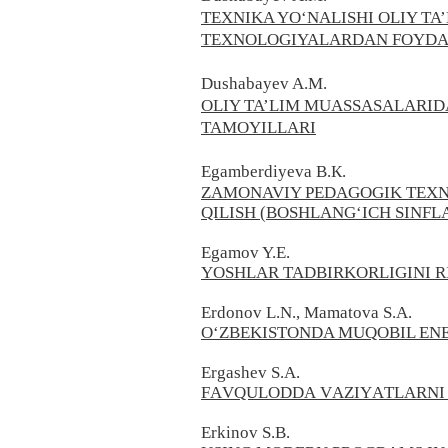
TEXNIKA YO‘NALISHI OLIY TA
TEXNOLOGIYALARDAN FOYDA
Dushabayev A.M.
OLIY TA’LIM MUASSASALARID
TAMOYILLARI
​Egamberdiyeva B.К.
ZAMONAVIY PEDAGOGIK TEXN
QILISH (BOSHLANG‘ICH SINFL
Egamov Y.E.
YOSHLAR TADBIRKORLIGINI R
Erdonov L.N., Mamatova S.A.
O‘ZBEKISTONDA MUQOBIL EN
Ergаshev S.А.
FАVQULODDА VАZIYАTLАRNI B
Erkinov S.B.