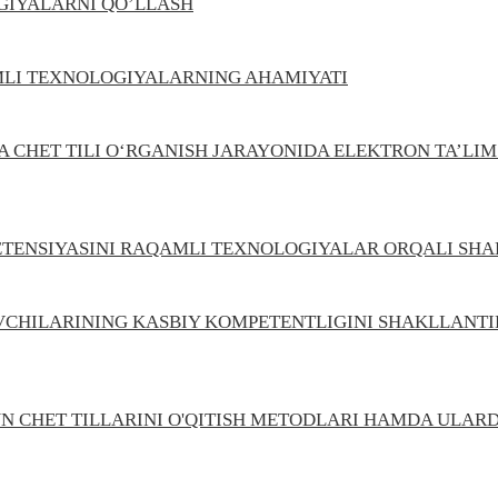
GIYALARNI QO’LLASH
LI TEXNOLOGIYALARNING AHAMIYATI
A CHET TILI O‘RGANISH JARAYONIDA ELEKTRON TA’LI
MPETENSIYASINI RAQAMLI TEXNOLOGIYALAR ORQALI SH
TUVCHILARINING KASBIY KOMPETENTLIGINI SHAKLLANT
N CHET TILLARINI O'QITISH METODLARI HAMDA ULAR