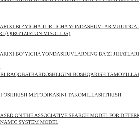
ARIXI BO‘YICHA TURLICHA YONDASHUVLAR VUJUDGA K
I (QIRG‘IZISTON MISOLIDA)
ARIXI BO‘YICHA YONDASHUVLARNING BA’ZI JIHATLARI
.
RI RAQOBATBARDOSHLIGINI BOSHQARISH TAMOYILLA
I OSHIRISH METODIKASINI TAKOMILLASHTIRISH
BASED ON THE ASSOCIATIVE SEARCH MODEL FOR DETE
DYNAMIC SYSTEM MODEL