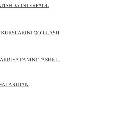
ATISHDA INTERFAOL
M KURSLARINI QO‘LLASH
RBIYA FANINI TASHKIL
IFALARIDAN