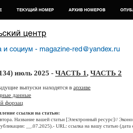
Е
ТЕКУЩИЙ НОМЕР
АРХИВ НОМЕРОВ
ОПУБ
ьский центр
 и социум - magazine-red@yandex.ru
134) июль 2025 -
ЧАСТЬ 1
,
ЧАСТЬ 2
дущие выпуски находятся в
архиве
дные данные
й форзац
ление ссылки на статью:
втора. Н
азвание ваш
ей статьи [Электронный рес
урс]//
Эконо
публикации: __.07.2025).- URL: ссылка на вашу статью (дата