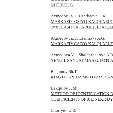
NUTRITION
Axmedov Ja.T., Otarbaeva G.K.
MARKAZIY OSIYO XALQLARI T
O‘XSHASH VA FARQLI JIHATLAR
Axmedov Ja.T., Essimova A.G.
MARKAZIY OSIYO XALQLARI T
Axmedova Yu., Shaldarbekova A.B
YENGIL SANOAT MAHSULOTLA
Begamov Sh.T.
KIMYO FANIDA MOTIVATSIYAN
Bekqulov J. Sh.
METHOD OF IDENTIFICATION 
COEFFICIENTS OF A LINEAR 
Choriyev U.R.