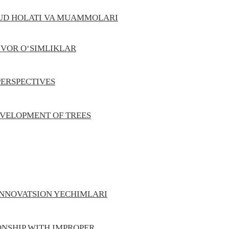
UD HОLATI VA MUAMMОLARI
IVOR O‘SIMLIKLAR
PERSPECTIVES
EVELOPMENT OF TREES
NNOVATSION YECHIMLARI
ONSHIP WITH IMPROPER