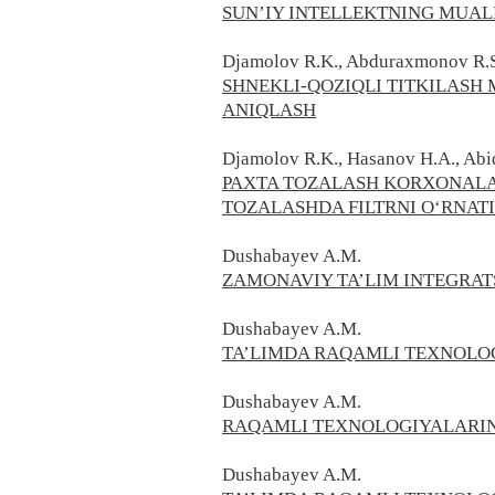
SUN’IY INTELLEKTNING MUAL
Djamolov R.K., Abduraxmonov R.S
SHNEKLI-QOZIQLI TITKILASH
ANIQLASH
Djamolov R.K., Hasanov H.A., Ab
PAXTA TOZALASH KORXONALA
TOZALASHDA FILTRNI O‘RNAT
Dushabayev A.M.
ZAMONAVIY TA’LIM INTEGRAT
Dushabayev A.M.
TA’LIMDA RAQAMLI TEXNOLOGI
Dushabayev A.M.
RAQAMLI TEXNOLOGIYALARINI
Dushabayev A.M.