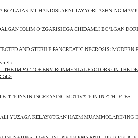
DA BО‘LAJAK MUHANDISLARNI TAYYОRLASHNING MAVJ
ALGAN IQLIM O‘ZGARISHIGA CHIDAMLI BO‘LGAN DOR
FECTED AND STERILE PANCREATIC NECROSIS: MODERN 
va Sh.
 THE IMPACT OF ENVIRONMENTAL FACTORS ON THE D
ISES
ETITIONS IN INCREASING MOTIVATION IN ATHLETES
QALI YUZAGA KELAYOTGAN HAZM MUAMMOLARINING I
LIMINATING DIGESTIVE PROBLEMS AND THEIR RELATI