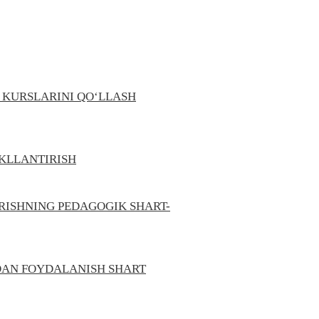
M KURSLARINI QO‘LLASH
AKLLANTIRISH
IRISHNING PEDAGOGIK SHART-
DAN FOYDALANISH SHART