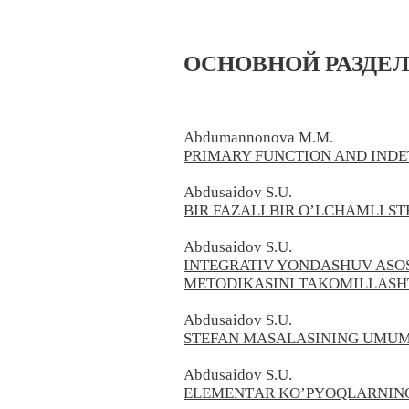
ОСНОВНОЙ РАЗДЕ
Abdumannonova M.M.
PRIMARY FUNCTION AND IND
Abdusaidov S.U.
BIR FAZALI BIR O’LCHAMLI S
Abdusaidov S.U.
INTEGRATIV YONDASHUV ASOS
METODIKASINI TAKOMILLASH
Abdusaidov S.U.
STEFAN MASALASINING UMUM
Abdusaidov S.U.
ELEMENTАR KO’PYOQLАRNIN